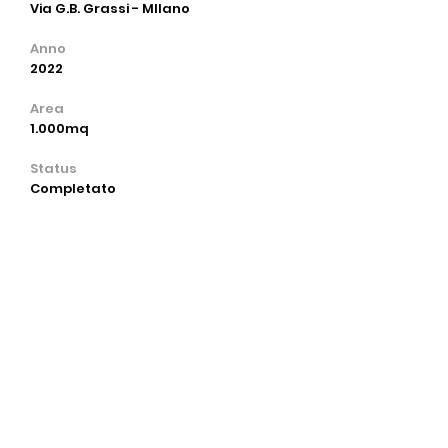
Via G.B. Grassi - MIlano
Anno
2022
Area
1.000mq
Status
Completato